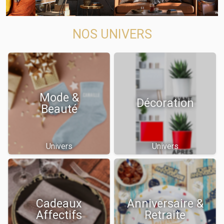
NOS UNIVERS
Mode &
Décoration
Beauté
Univers
Univers
Cadeaux
Anniversaire &
Affectifs
Retraite