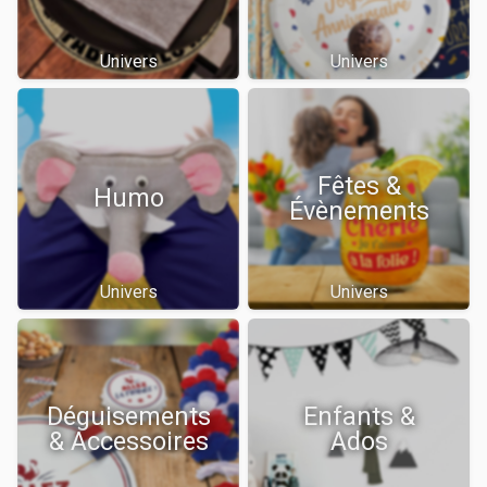
Univers
Univers
Fêtes &
Humo
Évènements
Univers
Univers
Déguisements
Enfants &
& Accessoires
Ados