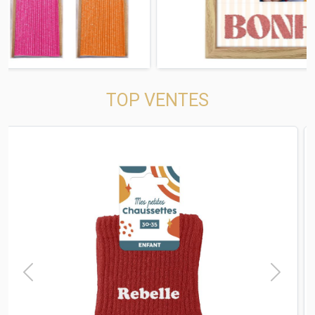
TOP VENTES
t
Previous
Next