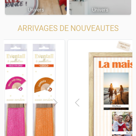
Univers
Univers
ARRIVAGES DE NOUVEAUTES
t
Previous
Next