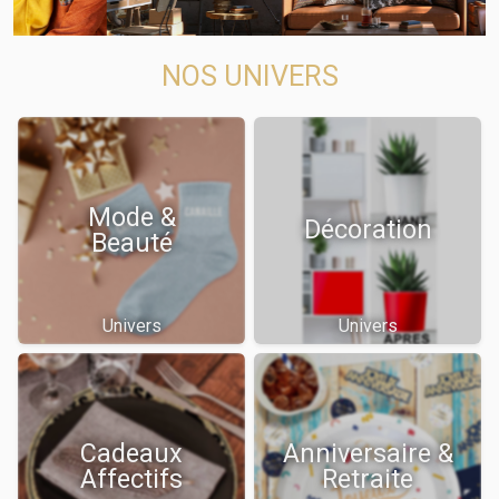
NOS UNIVERS
Mode &
Décoration
Beauté
Univers
Univers
Cadeaux
Anniversaire &
Affectifs
Retraite