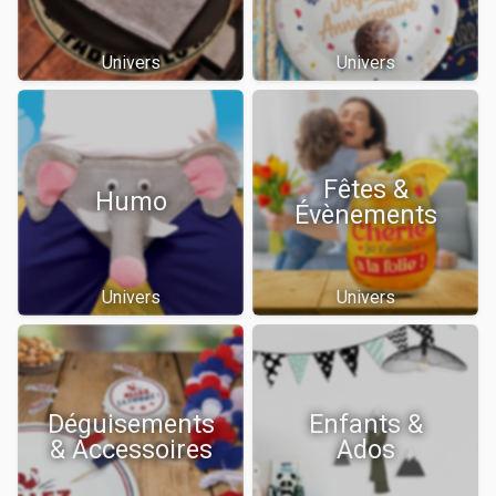
Univers
Univers
Fêtes &
Humo
Évènements
Univers
Univers
Déguisements
Enfants &
& Accessoires
Ados