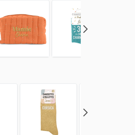
Next
Previous
Next
Previous
Next
Previous
Next
Previous