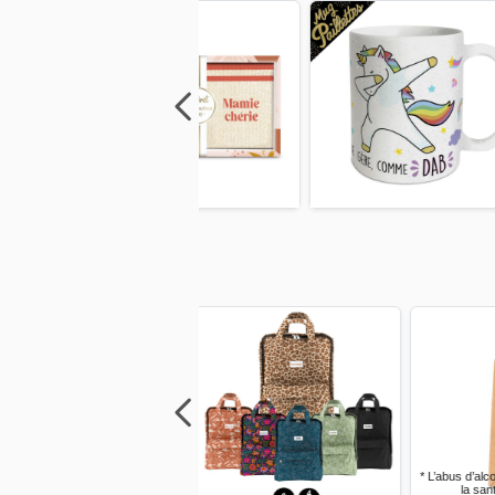
Previous
Next
Previous
Next
Previo
Previous
Next
Previous
Next
Previo
* L’abus d’alcool est dangereux pour
la santé, à consommer avec