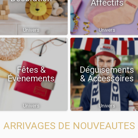
Affectifs
Univers
Univers
Fêtes &
Déguisements
Évènements
& Accessoires
Univers
Univers
ARRIVAGES DE NOUVEAUTES