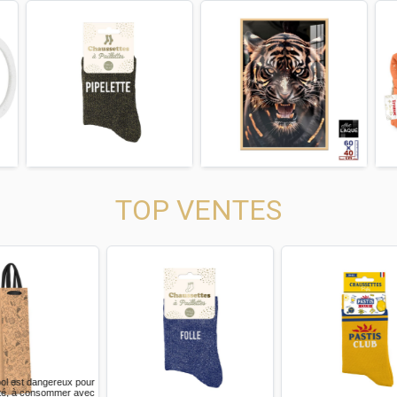
us
Next
Previous
Next
Previous
TOP VENTES
us
Next
Previous
Next
Previous