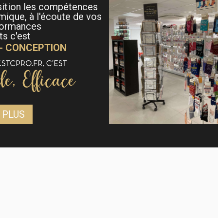
sition les compétences
mique, à l'écoute de vos
formances
s c'est
 - CONCEPTION
 PLUS