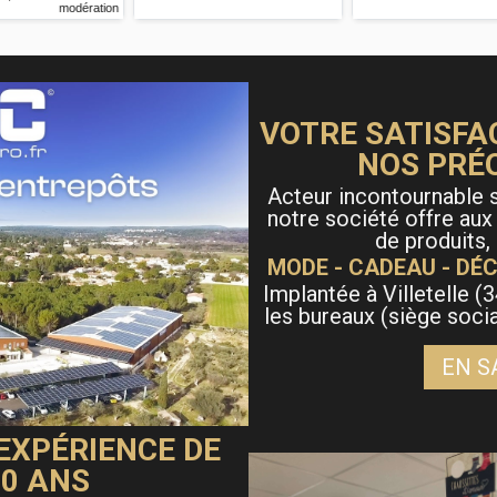
VOTRE SATISFA
NOS PRÉ
Acteur incontournable s
notre société offre aux
de produits,
MODE - CADEAU - DÉC
Implantée à Villetelle (3
les bureaux (siège soci
EN S
 EXPÉRIENCE DE
40 ANS