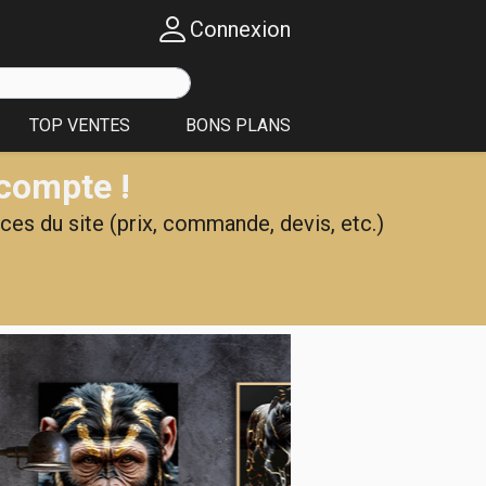
Connexion
TOP VENTES
BONS PLANS
 compte !
ces du site (prix, commande, devis, etc.)