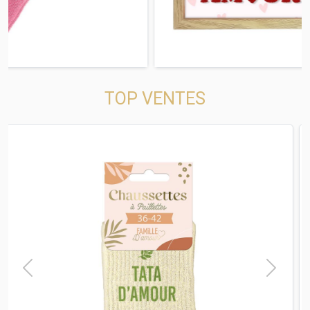
TOP VENTES
t
Previous
Next