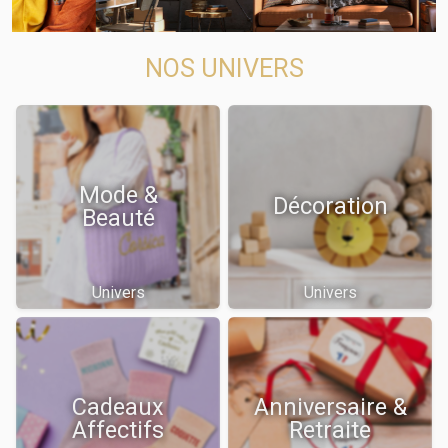
NOS UNIVERS
Mode &
Décoration
Beauté
Univers
Univers
Cadeaux
Anniversaire &
Affectifs
Retraite