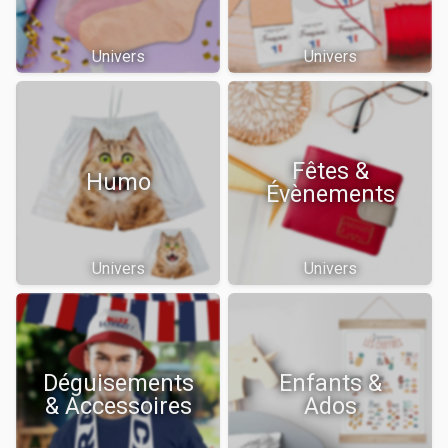
Univers
Univers
Fêtes &
Humo
Évènements
Univers
Univers
Déguisements
Enfants &
& Accessoires
Ados