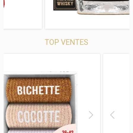
TOP VENTES
t
Previous
Next