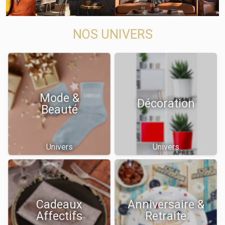
NOS UNIVERS
Mode &
Décoration
Beauté
Univers
Univers
Cadeaux
Anniversaire &
Affectifs
Retraite