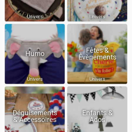
Univers
Univers
Fêtes &
Humo
Évènements
Univers
Univers
Déguisements
Enfants &
& Accessoires
Ados