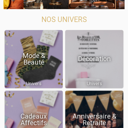
NOS UNIVERS
Mode &
Décoration
Beauté
Univers
Univers
Cadeaux
Anniversaire &
Affectifs
Retraite