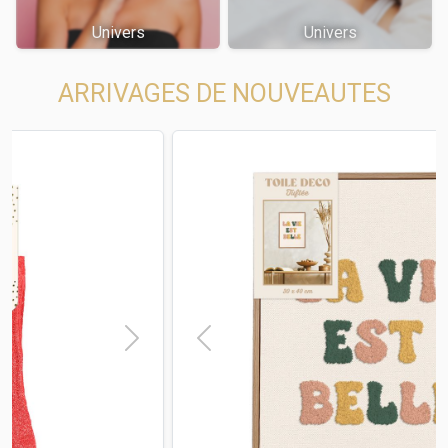
Univers
Univers
ARRIVAGES DE NOUVEAUTES
t
Previous
Next