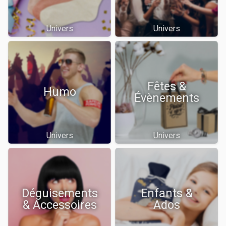
Univers
Univers
Fêtes &
Humo
Évènements
Univers
Univers
Déguisements
Enfants &
& Accessoires
Ados