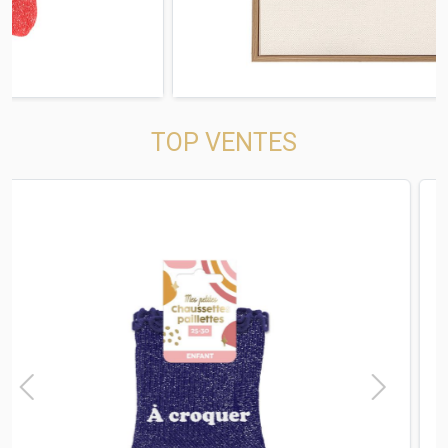
TOP VENTES
t
Previous
Next