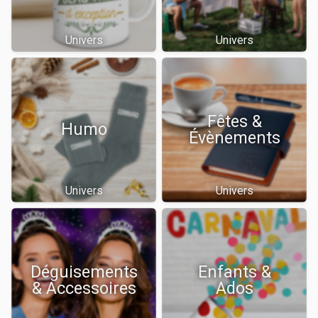
Univers
Univers
Fêtes &
Humo
Évènements
Univers
Univers
Déguisements
Enfants &
& Accessoires
Ados