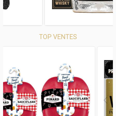
TOP VENTES
t
Previous
Next