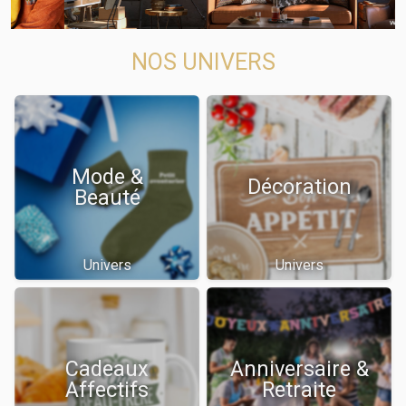
NOS UNIVERS
Mode &
Décoration
Beauté
Univers
Univers
Cadeaux
Anniversaire &
Affectifs
Retraite