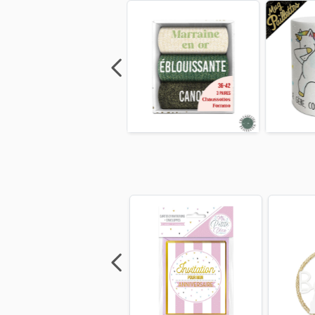
Previous
Next
Previous
Next
Previo
Previous
Next
Previous
Next
Previo