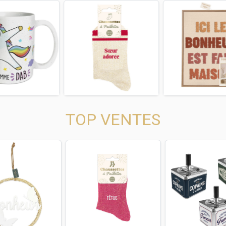
us
Next
Previous
Next
Previous
TOP VENTES
us
Next
Previous
Next
Previous