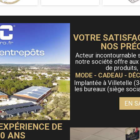
VOTRE SATISFA
NOS PRÉ
Acteur incontournable s
notre société offre aux
de produits,
MODE - CADEAU - DÉC
Implantée à Villetelle (3
les bureaux (siège soci
EN S
 EXPÉRIENCE DE
40 ANS