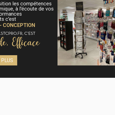
sition les compétences
mique, à l'écoute de vos
formances
s c'est
 - CONCEPTION
 PLUS