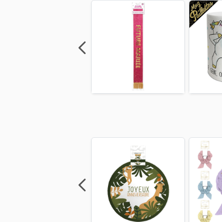
Previous
Next
Previous
Next
Previo
Previous
Next
Previous
Next
Previo