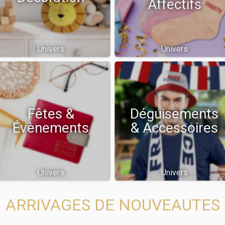
Affectifs
Univers
Univers
Fêtes &
Déguisements
Évènements
& Accessoires
Univers
Univers
ARRIVAGES DE NOUVEAUTES