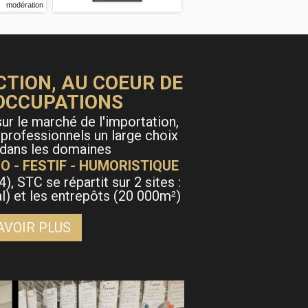
modérati
CTION, AU COEUR DE
OCCUPATIONS
ur le marché de l'importation,
 professionnels un large choix
 dans les domaines
O - FESTIF - HUMORISTIQUE
4), STC se répartit sur 2 sites :
al) et les entrepôts (20 000m
)
²
AVOIR PLUS