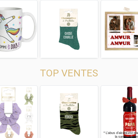
us
Next
Previous
Next
Previous
TOP VENTES
us
Next
Previous
Next
Previous
* L’abus d’alcool est dangereux pour
la santé, à consommer avec