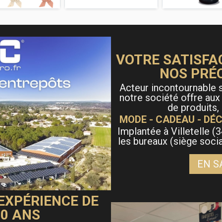
modération
VOTRE SATISFA
NOS PRÉ
Acteur incontournable s
notre société offre aux
de produits,
MODE - CADEAU - DÉC
Implantée à Villetelle (3
les bureaux (siège soci
EN S
 EXPÉRIENCE DE
40 ANS