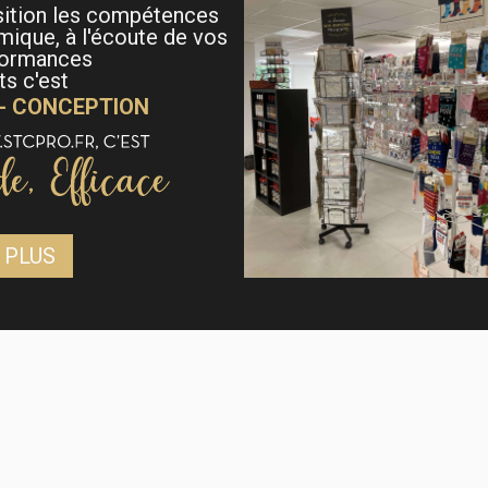
sition les compétences
mique, à l'écoute de vos
formances
s c'est
 - CONCEPTION
 PLUS