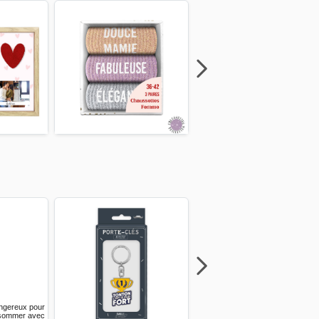
Next
Previous
Next
Previous
Next
Previous
Next
Previous
* L’abus d’alcool est dangereux po
la santé, à consommer av