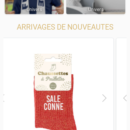
Univers
Univers
ARRIVAGES DE NOUVEAUTES
t
Previous
Next