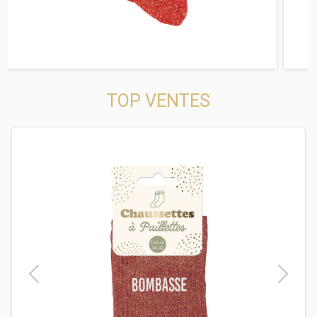
TOP VENTES
t
Previous
Next