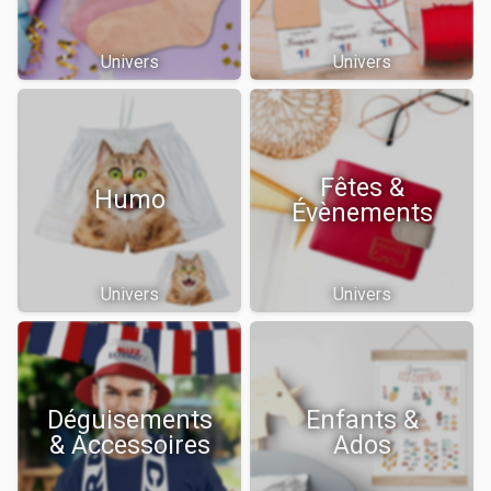
Univers
Univers
Fêtes &
Humo
Évènements
Univers
Univers
Déguisements
Enfants &
& Accessoires
Ados