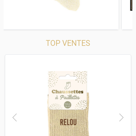
TOP VENTES
t
Previous
Next