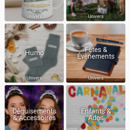
Univers
Univers
Fêtes &
Humo
Évènements
Univers
Univers
Déguisements
Enfants &
& Accessoires
Ados