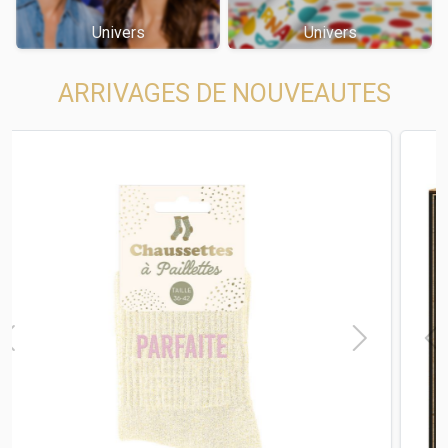
Univers
Univers
ARRIVAGES DE NOUVEAUTES
t
Previous
Next