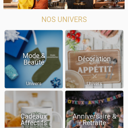
NOS UNIVERS
Mode &
Décoration
Beauté
Univers
Univers
Cadeaux
Anniversaire &
Affectifs
Retraite