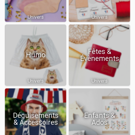
Univers
Univers
Fêtes &
Humo
Évènements
Univers
Univers
Déguisements
Enfants &
& Accessoires
Ados