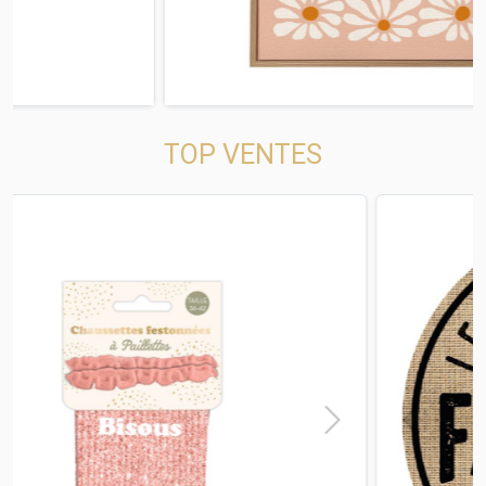
TOP VENTES
t
Previous
Next