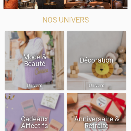
NOS UNIVERS
Mode &
Décoration
Beauté
Univers
Univers
Cadeaux
Anniversaire &
Affectifs
Retraite