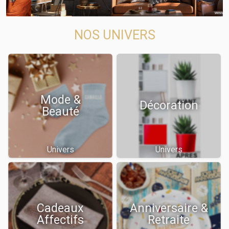
NOS UNIVERS
Mode &
Décoration
Beauté
Univers
Univers
Cadeaux
Anniversaire &
Affectifs
Retraite