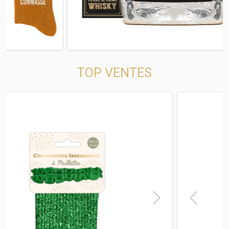
TOP VENTES
t
Previous
Next