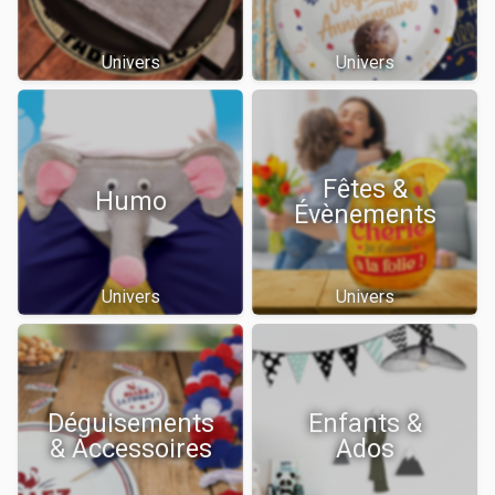
Univers
Univers
Fêtes &
Humo
Évènements
Univers
Univers
Déguisements
Enfants &
& Accessoires
Ados