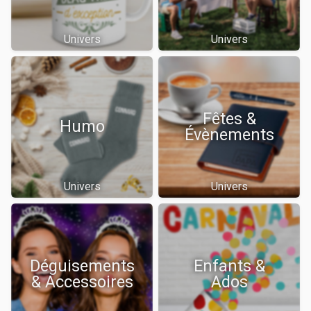
Univers
Univers
Fêtes &
Humo
Évènements
Univers
Univers
Déguisements
Enfants &
& Accessoires
Ados