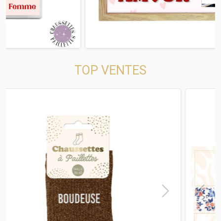
TOP VENTES
t
Previous
Next