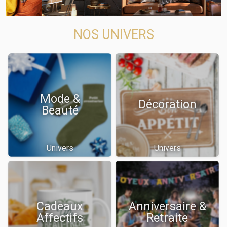
NOS UNIVERS
Mode &
Décoration
Beauté
Univers
Univers
Cadeaux
Anniversaire &
Affectifs
Retraite