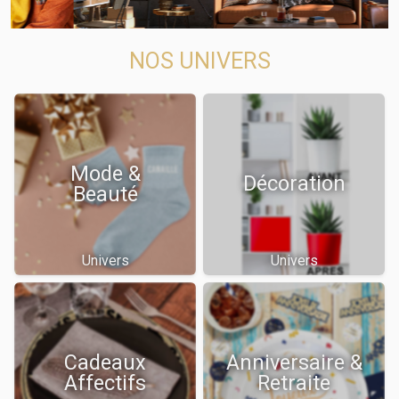
NOS UNIVERS
Mode &
Décoration
Beauté
Univers
Univers
Cadeaux
Anniversaire &
Affectifs
Retraite