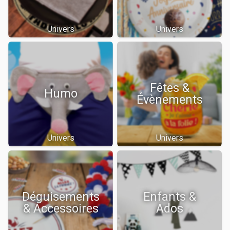
Univers
Univers
Fêtes &
Humo
Évènements
Univers
Univers
Déguisements
Enfants &
& Accessoires
Ados