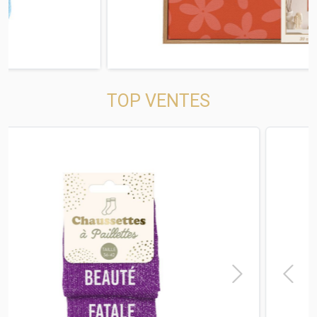
TOP VENTES
t
Previous
Next