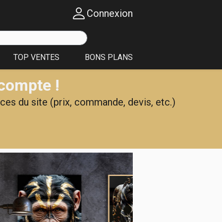
Connexion
TOP VENTES
BONS PLANS
 compte !
ces du site (prix, commande, devis, etc.)