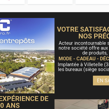
VOTRE SATISFA
NOS PRÉ
Acteur incontournable s
notre société offre aux
de produits,
MODE - CADEAU - DÉC
Implantée à Villetelle (3
les bureaux (siège soci
EN S
 EXPÉRIENCE DE
40 ANS