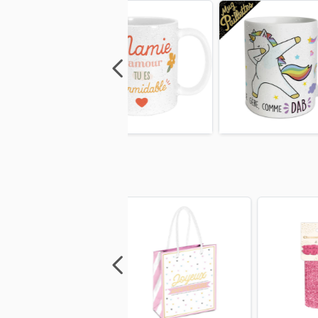
Previous
Next
Previous
Next
Previo
Previous
Next
Previous
Next
Previo