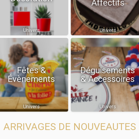
Affectifs
Univers
Univers
Fêtes &
Déguisements
Évènements
& Accessoires
Univers
Univers
ARRIVAGES DE NOUVEAUTES