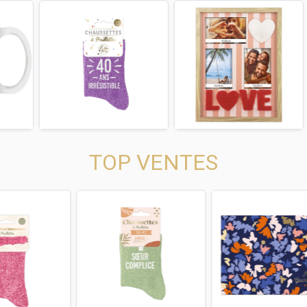
us
Next
Previous
Next
Previous
TOP VENTES
us
Next
Previous
Next
Previous