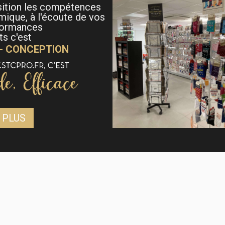
sition les compétences
mique, à l'écoute de vos
formances
s c'est
 - CONCEPTION
 PLUS