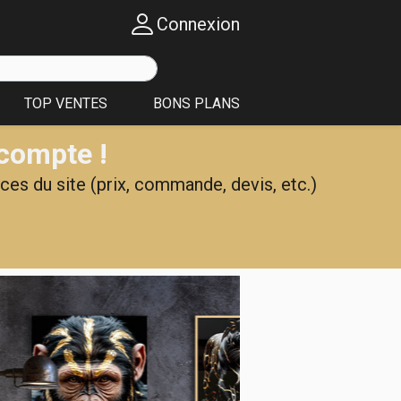
Connexion
TOP VENTES
BONS PLANS
 compte !
ces du site (prix, commande, devis, etc.)