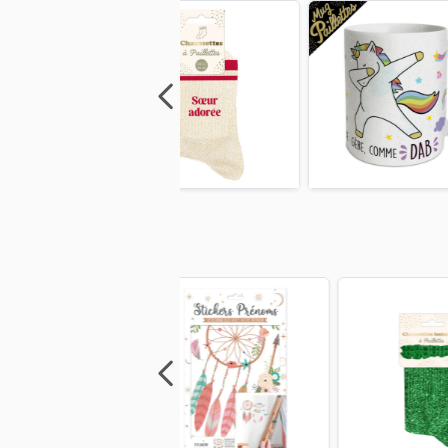
Previous
Next
Previous
Next
Previo
Previous
Next
Previous
Next
Previo