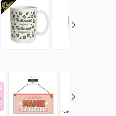
Next
Previous
Next
Previous
Next
Previous
Next
Previous
* L’abus d’alcool est dangereux pour
la santé, à consommer avec