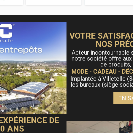
VOTRE SATISFA
NOS PRÉ
Acteur incontournable s
notre société offre aux
de produits,
MODE - CADEAU - DÉC
Implantée à Villetelle (3
les bureaux (siège soci
EN S
 EXPÉRIENCE DE
40 ANS