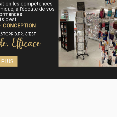
sition les compétences
mique, à l'écoute de vos
formances
s c'est
 - CONCEPTION
 PLUS