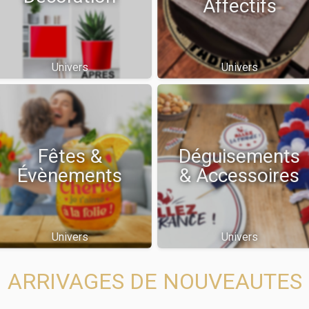
Affectifs
Univers
Univers
Fêtes &
Déguisements
Évènements
& Accessoires
Univers
Univers
ARRIVAGES DE NOUVEAUTES