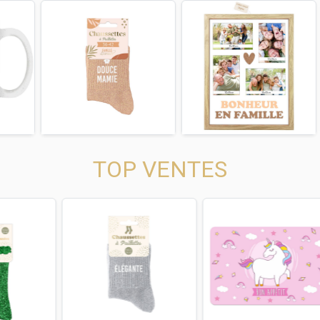
us
Next
Previous
Next
Previous
TOP VENTES
us
Next
Previous
Next
Previous