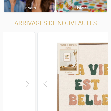
Univers
Univers
ARRIVAGES DE NOUVEAUTES
t
Previous
Next