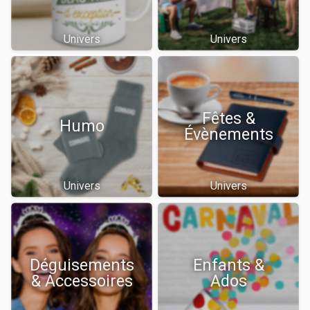
Univers
Univers
Fêtes &
Humo
Évènements
Univers
Univers
Déguisements
Enfants &
& Accessoires
Ados