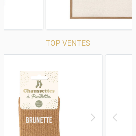
TOP VENTES
t
Previous
Next