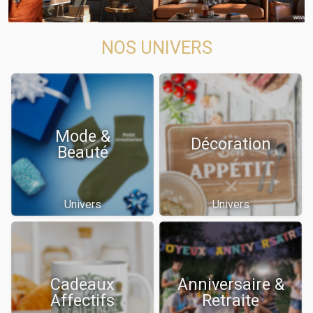
NOS UNIVERS
Mode &
Décoration
Beauté
Univers
Univers
Cadeaux
Anniversaire &
Affectifs
Retraite