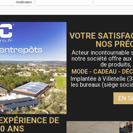
VOTRE SATISFA
NOS PRÉ
Acteur incontournable s
notre société offre aux
de produits,
MODE - CADEAU - DÉC
Implantée à Villetelle (3
les bureaux (siège soci
EN S
 EXPÉRIENCE DE
40 ANS