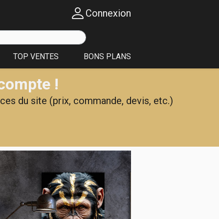
Connexion
TOP VENTES
BONS PLANS
 compte !
ces du site (prix, commande, devis, etc.)