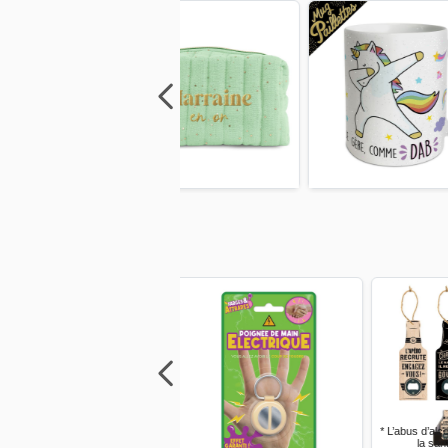
Previous
Next
Previous
Next
Previo
Previous
Next
Previous
Next
Previo
* L’abus d’alcool est dangereux pour
la santé, à consommer avec