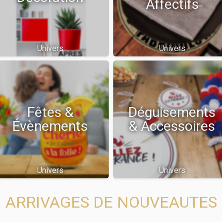
Affectifs
Univers
Univers
Fêtes &
Déguisements
Évènements
& Accessoires
Univers
Univers
ARRIVAGES DE NOUVEAUTES