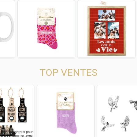
us
Next
Previous
Next
Previous
TOP VENTES
us
Next
Previous
Next
Previous