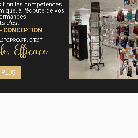
sition les compétences
mique, à l'écoute de vos
formances
s c'est
 - CONCEPTION
 PLUS