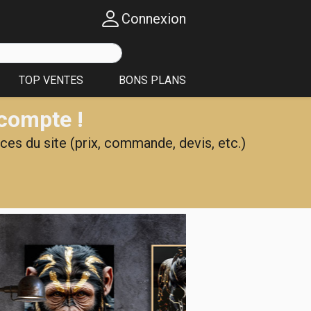
Connexion
TOP VENTES
BONS PLANS
 compte !
ces du site (prix, commande, devis, etc.)