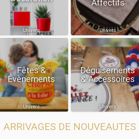
Affectifs
Univers
Univers
Fêtes &
Déguisements
Évènements
& Accessoires
Univers
Univers
ARRIVAGES DE NOUVEAUTES