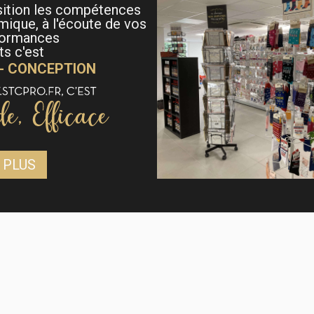
sition les compétences
mique, à l'écoute de vos
formances
s c'est
 - CONCEPTION
 PLUS