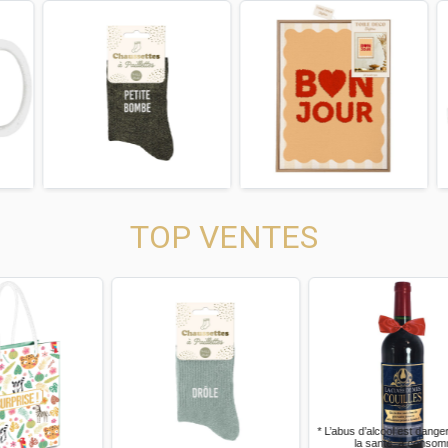
us
Next
Previous
Next
Previous
TOP VENTES
us
Next
Previous
Next
Previous
* L’abus d’alcool est dangereux pour
la santé, à consommer avec