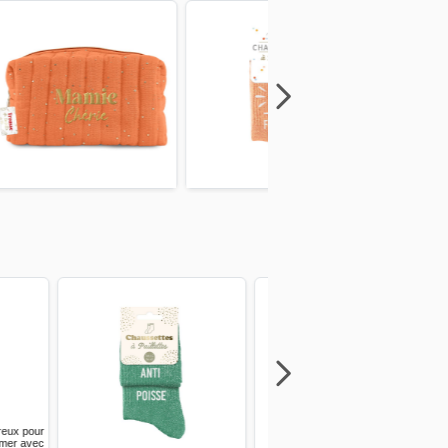
Next
Previous
Next
Previous
Next
Previous
Next
Previous