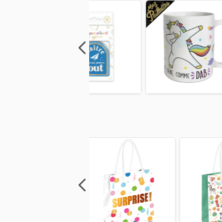
Previous
Next
Previous
Next
Previo
Previous
Next
Previous
Next
Previo