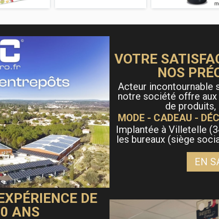
modération
VOTRE SATISFA
NOS PRÉ
Acteur incontournable s
notre société offre aux
de produits,
MODE - CADEAU - DÉC
Implantée à Villetelle (3
les bureaux (siège soci
EN S
 EXPÉRIENCE DE
40 ANS