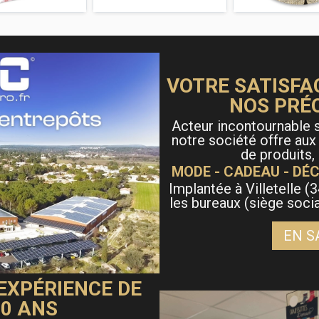
VOTRE SATISFA
NOS PRÉ
Acteur incontournable s
notre société offre aux
de produits,
MODE - CADEAU - DÉC
Implantée à Villetelle (3
les bureaux (siège soci
EN S
 EXPÉRIENCE DE
40 ANS