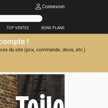
Connexion
TOP VENTES
BONS PLANS
 compte !
ces du site (prix, commande, devis, etc.)