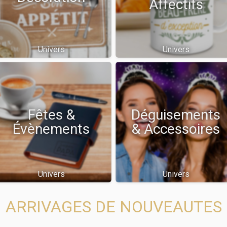
Affectifs
Univers
Univers
Fêtes &
Déguisements
Évènements
& Accessoires
Univers
Univers
ARRIVAGES DE NOUVEAUTES