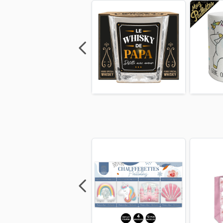
Previous
Next
Previous
Next
Previo
Previous
Next
Previous
Next
Previo