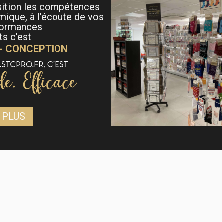
sition les compétences
mique, à l'écoute de vos
formances
s c'est
 - CONCEPTION
 PLUS