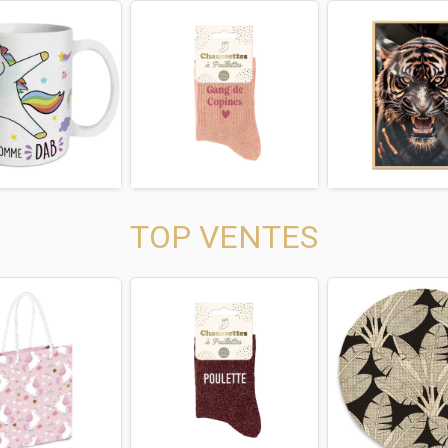
us
Next
Previous
Next
Previous
TOP VENTES
us
Next
Previous
Next
Previous
* L’abus d’alcool est d
la santé, à co