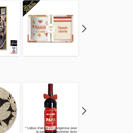
Next
Previous
Next
Previous
Next
Previous
Next
Previous
angereux pour
nsommer avec