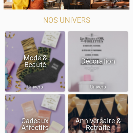
NOS UNIVERS
Mode &
Décoration
Beauté
Univers
Univers
Cadeaux
Anniversaire &
Affectifs
Retraite