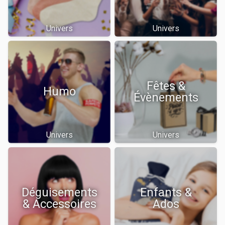
Univers
Univers
Fêtes &
Humo
Évènements
Univers
Univers
Déguisements
Enfants &
& Accessoires
Ados