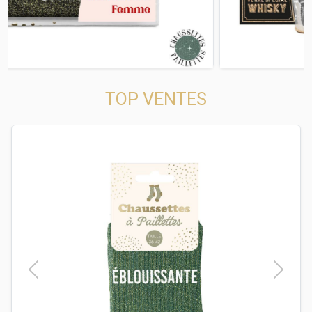
TOP VENTES
t
Previous
Next