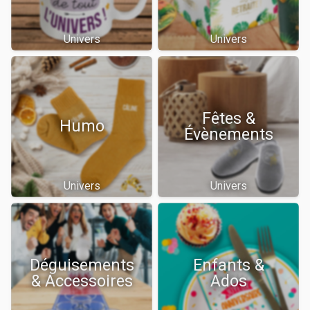
Univers
Univers
Fêtes &
Humo
Évènements
Univers
Univers
Déguisements
Enfants &
& Accessoires
Ados