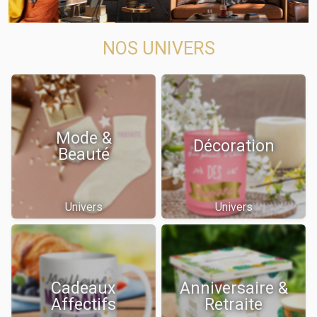
NOS UNIVERS
Mode &
Décoration
Beauté
Univers
Univers
Cadeaux
Anniversaire &
Affectifs
Retraite