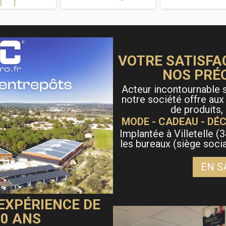
VOTRE SATISFA
NOS PRÉ
Acteur incontournable s
notre société offre aux
de produits,
MODE - CADEAU - DÉC
Implantée à Villetelle (3
les bureaux (siège soci
EN S
 EXPÉRIENCE DE
40 ANS