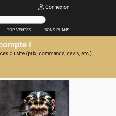
Connexion
TOP VENTES
BONS PLANS
 compte !
ces du site (prix, commande, devis, etc.)