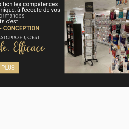
sition les compétences
mique, à l'écoute de vos
formances
s c'est
 - CONCEPTION
 PLUS