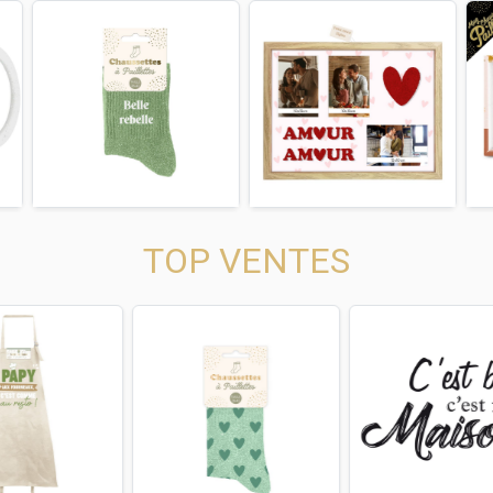
us
Next
Previous
Next
Previous
TOP VENTES
us
Next
Previous
Next
Previous