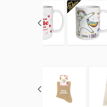
Previous
Next
Previous
Next
Previo
Previous
Next
Previous
Next
Previo