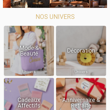
NOS UNIVERS
Mode &
Décoration
Beauté
Univers
Univers
Cadeaux
Anniversaire &
Affectifs
Retraite