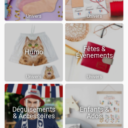
Univers
Univers
Fêtes &
Humo
Évènements
Univers
Univers
Déguisements
Enfants &
& Accessoires
Ados