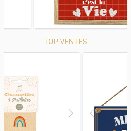
TOP VENTES
t
Previous
Next