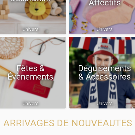
Affectifs
Univers
Univers
Fêtes &
Déguisements
Évènements
& Accessoires
Univers
Univers
ARRIVAGES DE NOUVEAUTES