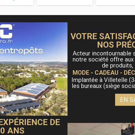
VOTRE SATISFA
NOS PRÉ
Acteur incontournable s
notre société offre aux
de produits,
MODE - CADEAU - DÉC
Implantée à Villetelle (3
les bureaux (siège soci
EN S
 EXPÉRIENCE DE
40 ANS