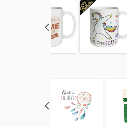
Previous
Next
Previous
Next
Previo
Previous
Next
Previous
Next
Previo