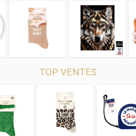
us
Next
Previous
Next
Previous
TOP VENTES
us
Next
Previous
Next
Previous