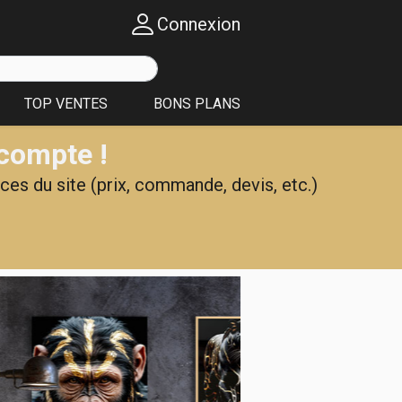
Connexion
TOP VENTES
BONS PLANS
 compte !
ces du site (prix, commande, devis, etc.)