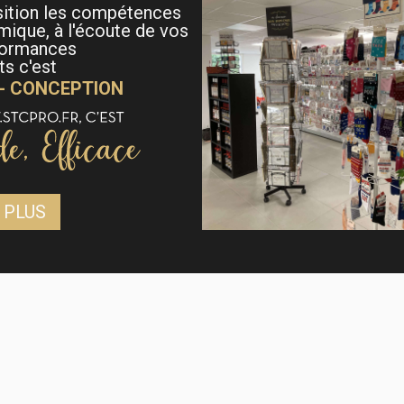
sition les compétences
mique, à l'écoute de vos
formances
s c'est
 - CONCEPTION
 PLUS