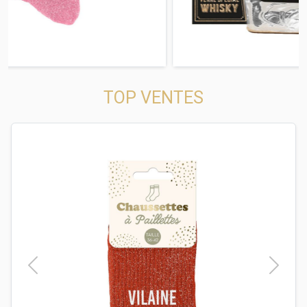
TOP VENTES
t
Previous
Next