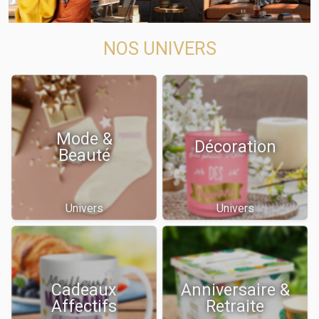
NOS UNIVERS
Mode &
Décoration
Beauté
Univers
Univers
Cadeaux
Anniversaire &
Affectifs
Retraite