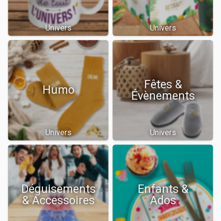
Univers
Univers
Fêtes &
Humo
Évènements
Univers
Univers
Déguisements
Enfants &
& Accessoires
Ados