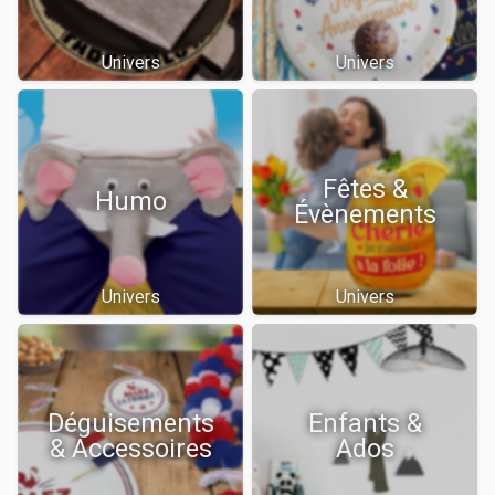
Univers
Univers
Fêtes &
Humo
Évènements
Univers
Univers
Déguisements
Enfants &
& Accessoires
Ados