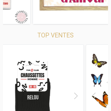
TOP VENTES
t
Previous
Next