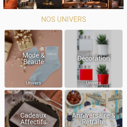
NOS UNIVERS
Mode &
Décoration
Beauté
Univers
Univers
Cadeaux
Anniversaire &
Affectifs
Retraite