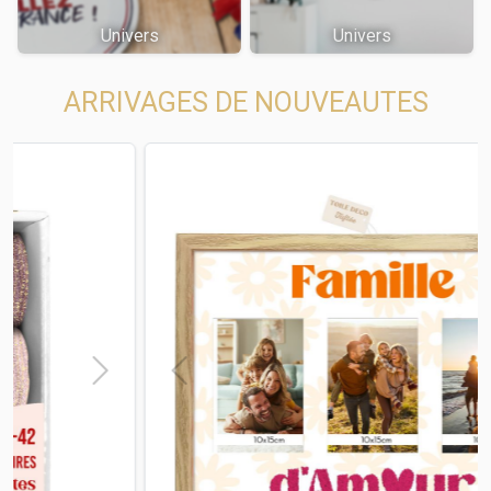
Univers
Univers
ARRIVAGES DE NOUVEAUTES
t
Previous
Next