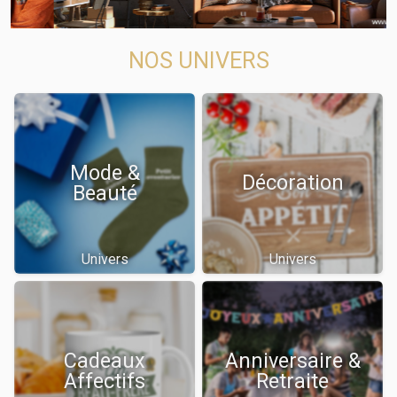
NOS UNIVERS
Mode &
Décoration
Beauté
Univers
Univers
Cadeaux
Anniversaire &
Affectifs
Retraite