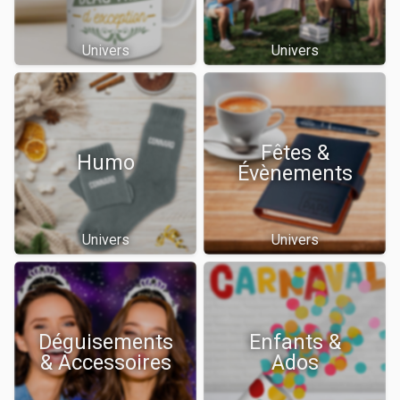
Univers
Univers
Fêtes &
Humo
Évènements
Univers
Univers
Déguisements
Enfants &
& Accessoires
Ados