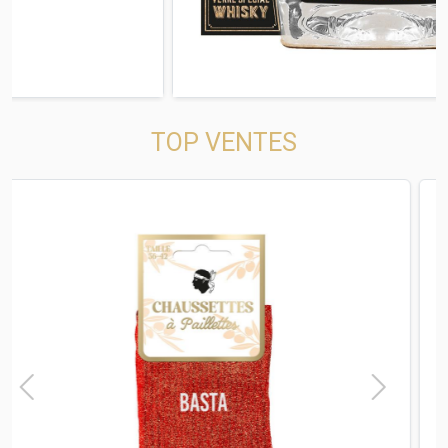
TOP VENTES
t
Previous
Next