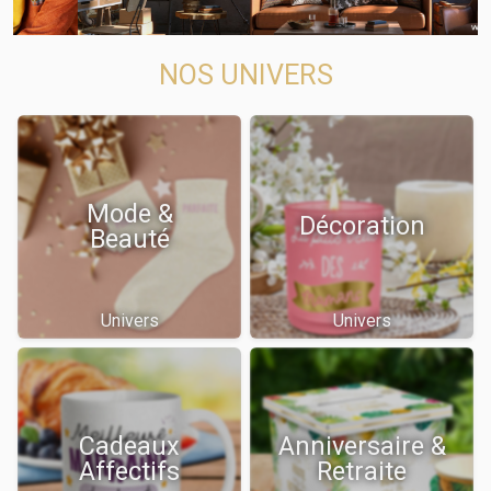
NOS UNIVERS
Mode &
Décoration
Beauté
Univers
Univers
Cadeaux
Anniversaire &
Affectifs
Retraite