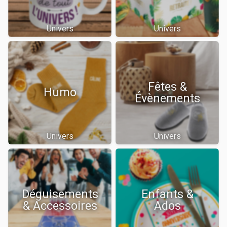
Univers
Univers
Fêtes &
Humo
Évènements
Univers
Univers
Déguisements
Enfants &
& Accessoires
Ados