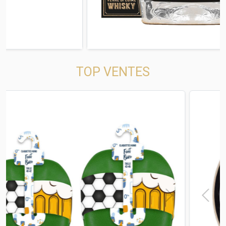
TOP VENTES
t
Previous
Next