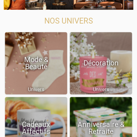
NOS UNIVERS
Mode &
Décoration
Beauté
Univers
Univers
Cadeaux
Anniversaire &
Affectifs
Retraite