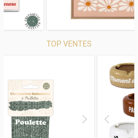
TOP VENTES
t
Previous
Next