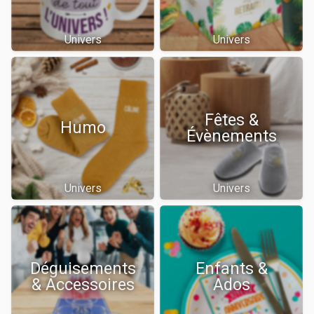
Univers
Univers
Fêtes &
Humo
Évènements
Univers
Univers
Déguisements
Enfants &
& Accessoires
Ados