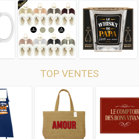
us
Next
Previous
Next
Previous
TOP VENTES
us
Next
Previous
Next
Previous