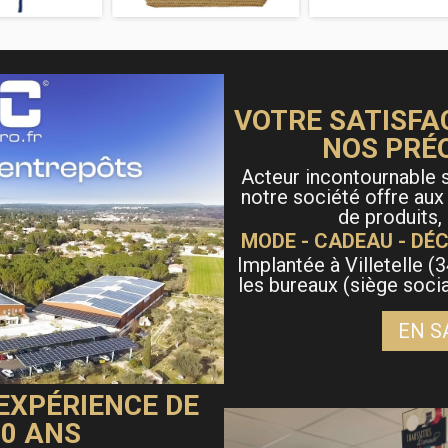
VOTRE SATISFA
NOS PRÉ
Acteur incontournable s
notre société offre aux
de produits,
MODE - CADEAU - DÉC
Implantée à Villetelle (3
les bureaux (siège soci
EN S
 EXPÉRIENCE DE
40 ANS