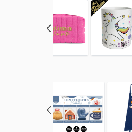
Previous
Next
Previous
Next
Previo
Previous
Next
Previous
Next
Previo