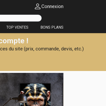
Connexion
TOP VENTES
BONS PLANS
 compte !
ces du site (prix, commande, devis, etc.)