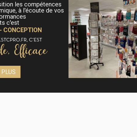
sition les compétences
mique, à l'écoute de vos
formances
s c'est
 - CONCEPTION
 PLUS