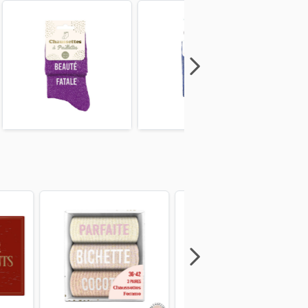
Next
Previous
Next
Previous
Next
Previous
Next
Previous