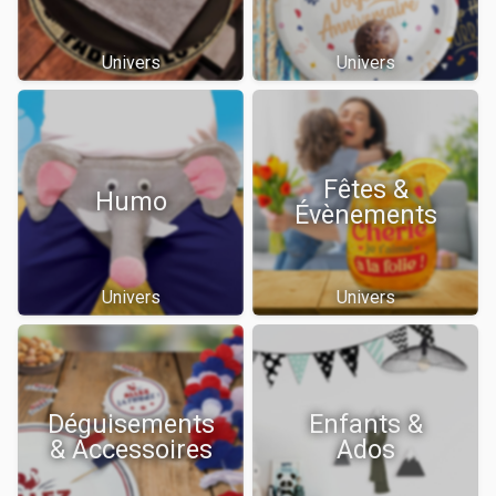
Univers
Univers
Fêtes &
Humo
Évènements
Univers
Univers
Déguisements
Enfants &
& Accessoires
Ados