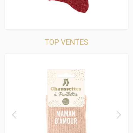
TOP VENTES
t
Previous
Next