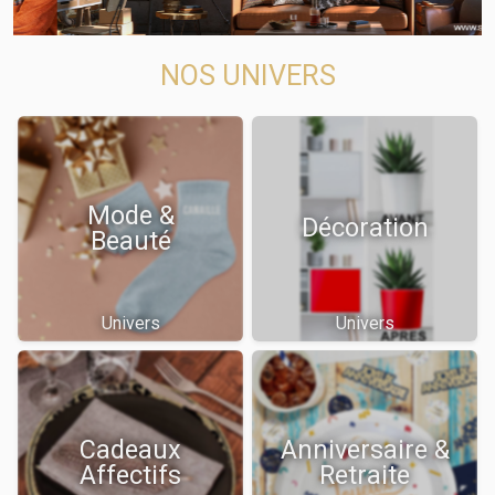
NOS UNIVERS
Mode &
Décoration
Beauté
Univers
Univers
Cadeaux
Anniversaire &
Affectifs
Retraite