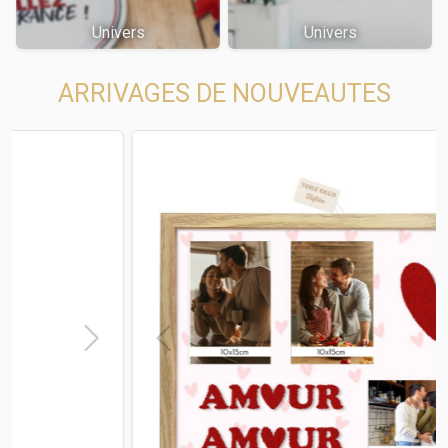
Univers
Univers
ARRIVAGES DE NOUVEAUTES
t
Previous
Next