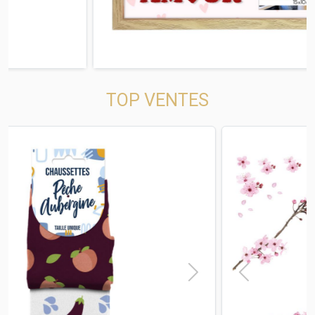
TOP VENTES
t
Previous
Next