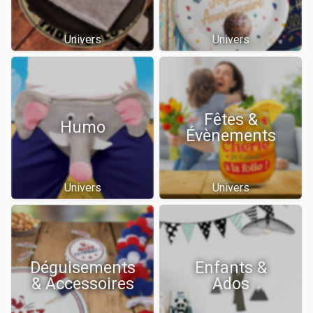
Univers
Univers
Fêtes &
Humo
Évènements
Univers
Univers
Déguisements
Enfants &
& Accessoires
Ados