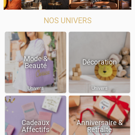
NOS UNIVERS
Mode &
Décoration
Beauté
Univers
Univers
Cadeaux
Anniversaire &
Affectifs
Retraite