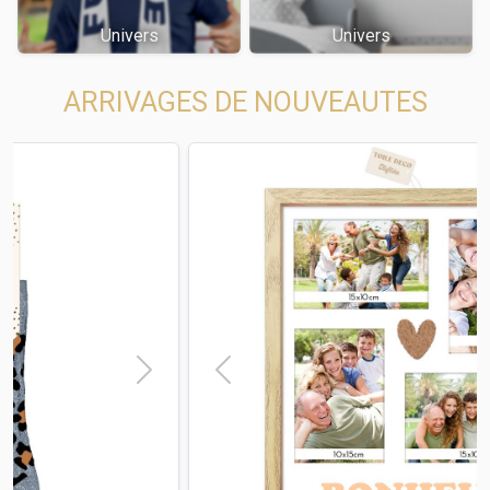
Univers
Univers
ARRIVAGES DE NOUVEAUTES
t
Previous
Next