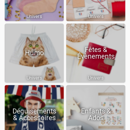
Univers
Univers
Fêtes &
Humo
Évènements
Univers
Univers
Déguisements
Enfants &
& Accessoires
Ados