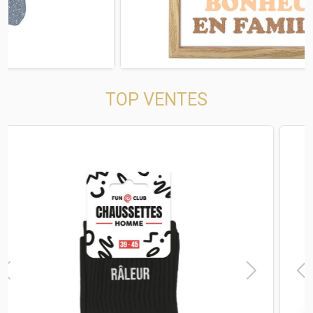
TOP VENTES
t
Previous
Next