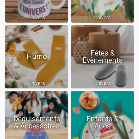
Univers
Univers
Fêtes &
Humo
Évènements
Univers
Univers
Déguisements
Enfants &
& Accessoires
Ados