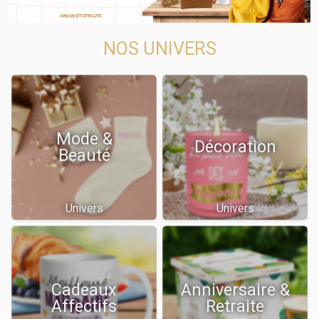
NOS UNIVERS
Mode &
Décoration
Beauté
Univers
Univers
Cadeaux
Anniversaire &
Affectifs
Retraite