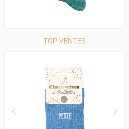
TOP VENTES
t
Previous
Next