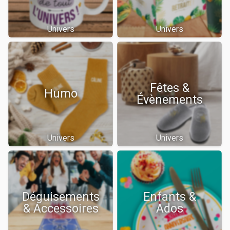
Univers
Univers
Fêtes &
Humo
Évènements
Univers
Univers
Déguisements
Enfants &
& Accessoires
Ados