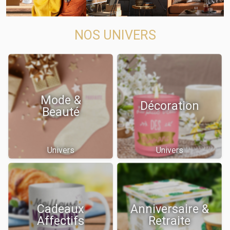
NOS UNIVERS
Mode &
Décoration
Beauté
Univers
Univers
Cadeaux
Anniversaire &
Affectifs
Retraite