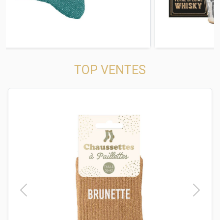
TOP VENTES
t
Previous
Next