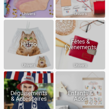
Univers
Univers
Fêtes &
Humo
Évènements
Univers
Univers
Déguisements
Enfants &
& Accessoires
Ados