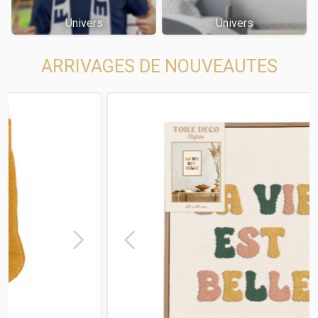
Univers
Univers
ARRIVAGES DE NOUVEAUTES
t
Previous
Next