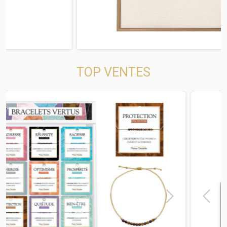
TOP VENTES
t
Previous
Next