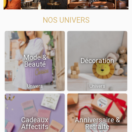
NOS UNIVERS
Mode &
Décoration
Beauté
Univers
Univers
Cadeaux
Anniversaire &
Affectifs
Retraite