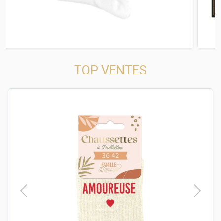
TOP VENTES
t
Previous
Next