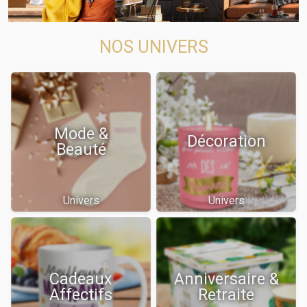
NOS UNIVERS
Mode &
Décoration
Beauté
Univers
Univers
Cadeaux
Anniversaire &
Affectifs
Retraite