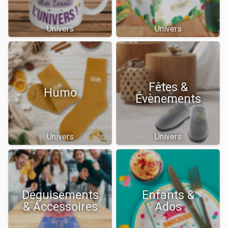
Univers
Univers
Fêtes &
Humo
Évènements
Univers
Univers
Déguisements
Enfants &
& Accessoires
Ados