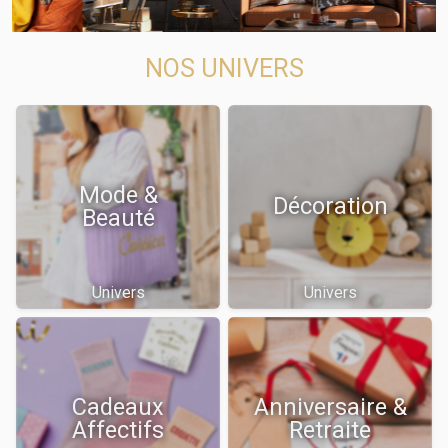
NOS UNIVERS
Mode &
Décoration
Beauté
Univers
Univers
Cadeaux
Anniversaire &
Affectifs
Retraite