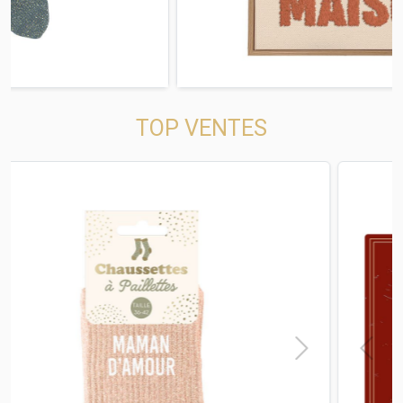
TOP VENTES
t
Previous
Next