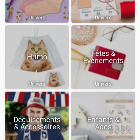
Univers
Univers
Fêtes &
Humo
Évènements
Univers
Univers
Déguisements
Enfants &
& Accessoires
Ados