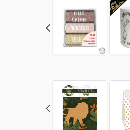
Previous
Next
Previous
Next
Previo
Previous
Next
Previous
Next
Previo