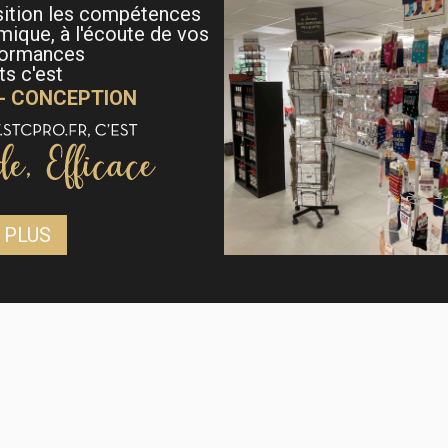
sition les compétences
mique, à l'écoute de vos
formances
s c'est
 - CONCEPTION
 PLUS