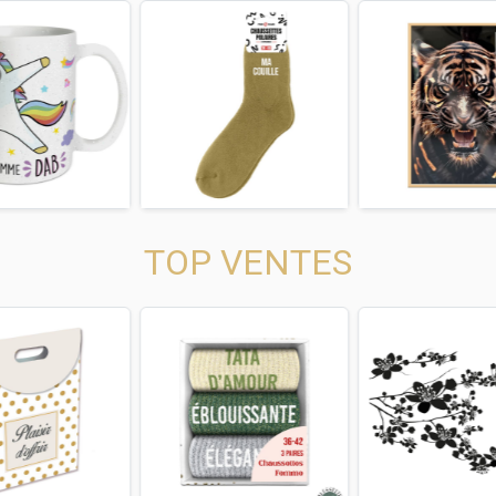
us
Next
Previous
Next
Previous
TOP VENTES
us
Next
Previous
Next
Previous