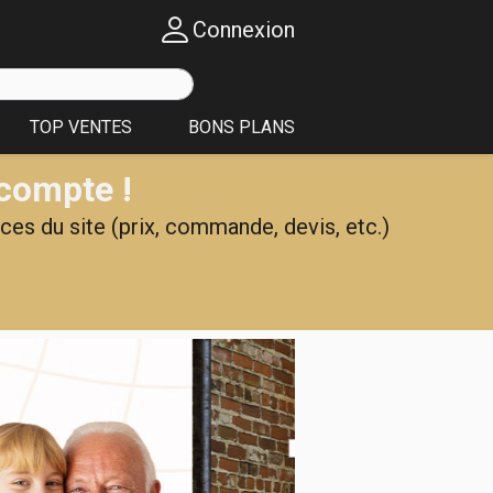
Connexion
TOP VENTES
BONS PLANS
 compte !
ces du site (prix, commande, devis, etc.)