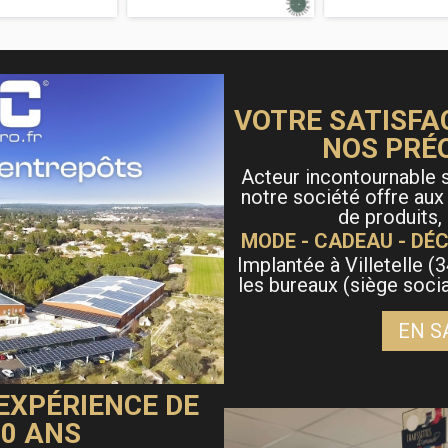
VOTRE SATISFA
NOS PRÉ
Acteur incontournable s
notre société offre aux
de produits,
MODE - CADEAU - DÉC
Implantée à Villetelle (3
les bureaux (siège soci
EN S
 EXPÉRIENCE DE
40 ANS