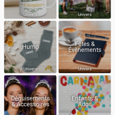
Univers
Univers
Fêtes &
Humo
Évènements
Univers
Univers
Déguisements
Enfants &
& Accessoires
Ados