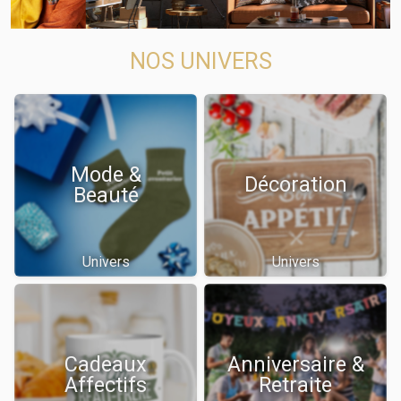
NOS UNIVERS
Mode &
Décoration
Beauté
Univers
Univers
Cadeaux
Anniversaire &
Affectifs
Retraite