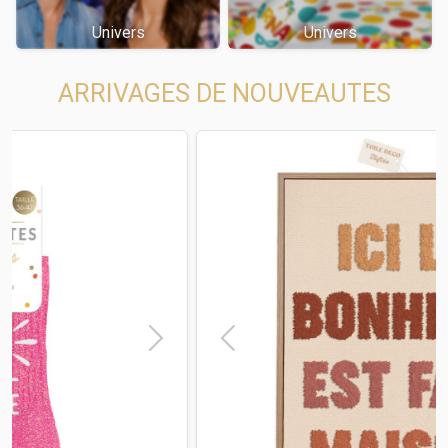
Univers
Univers
ARRIVAGES DE NOUVEAUTES
t
Previous
Next