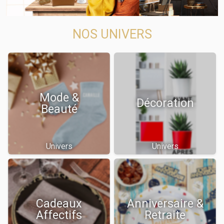
NOS UNIVERS
Mode &
Décoration
Beauté
Univers
Univers
Cadeaux
Anniversaire &
Affectifs
Retraite