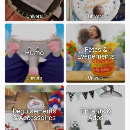
Univers
Univers
Fêtes &
Humo
Évènements
Univers
Univers
Déguisements
Enfants &
& Accessoires
Ados