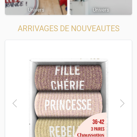
Univers
Univers
ARRIVAGES DE NOUVEAUTES
t
Previous
Next