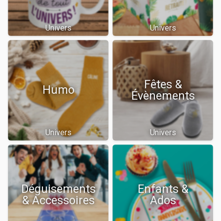
Univers
Univers
Fêtes &
Humo
Évènements
Univers
Univers
Déguisements
Enfants &
& Accessoires
Ados