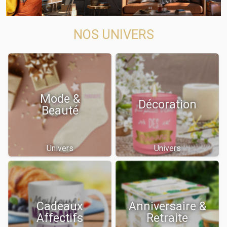
NOS UNIVERS
Mode &
Décoration
Beauté
Univers
Univers
Cadeaux
Anniversaire &
Affectifs
Retraite