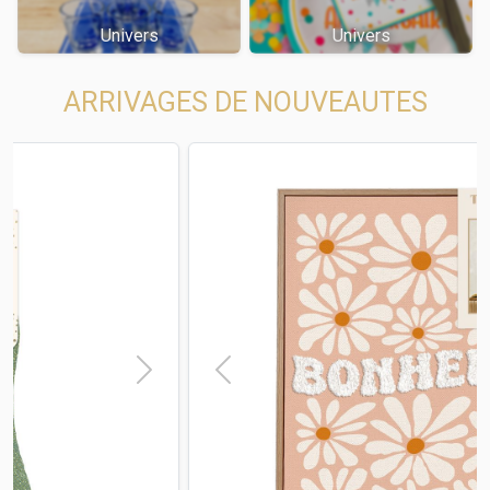
Univers
Univers
ARRIVAGES DE NOUVEAUTES
t
Previous
Next