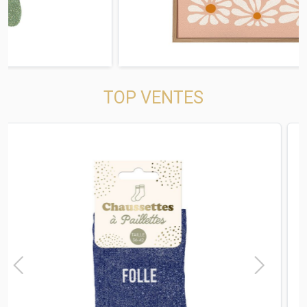
TOP VENTES
t
Previous
Next