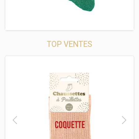
TOP VENTES
t
Previous
Next