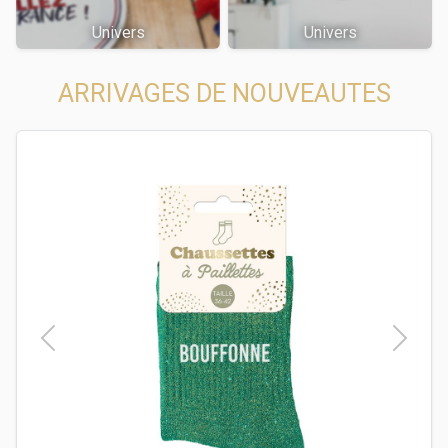
Univers
Univers
ARRIVAGES DE NOUVEAUTES
t
Previous
Next