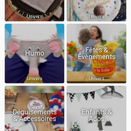
Univers
Univers
Fêtes &
Humo
Évènements
Univers
Univers
Déguisements
Enfants &
& Accessoires
Ados