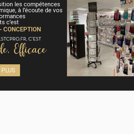
sition les compétences
mique, à l'écoute de vos
formances
s c'est
 - CONCEPTION
 PLUS