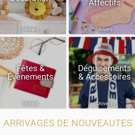
Affectifs
Univers
Univers
Fêtes &
Déguisements
Évènements
& Accessoires
Univers
Univers
ARRIVAGES DE NOUVEAUTES