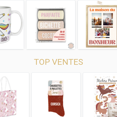
us
Next
Previous
Next
Previous
TOP VENTES
us
Next
Previous
Next
Previous