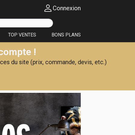
Connexion
TOP VENTES
BONS PLANS
 compte !
ces du site (prix, commande, devis, etc.)