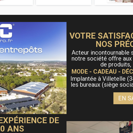
VOTRE SATISFA
NOS PRÉ
Acteur incontournable s
notre société offre aux
de produits,
MODE - CADEAU - DÉC
Implantée à Villetelle (3
les bureaux (siège soci
EN S
 EXPÉRIENCE DE
40 ANS