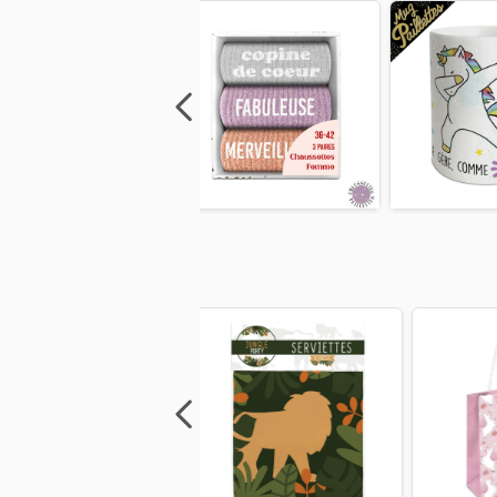
Previous
Next
Previous
Next
Previo
Previous
Next
Previous
Next
Previo